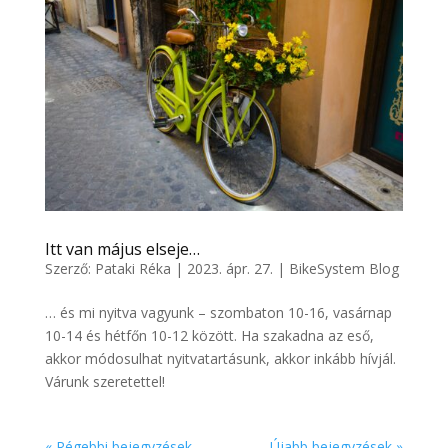
Itt van május elseje…
Szerző:
Pataki Réka
|
2023. ápr. 27.
|
BikeSystem Blog
… és mi nyitva vagyunk – szombaton 10-16, vasárnap
10-14 és hétfőn 10-12 között. Ha szakadna az eső,
akkor módosulhat nyitvatartásunk, akkor inkább hívjál.
Várunk szeretettel!
« Régebbi bejegyzések
Újabb bejegyzések »