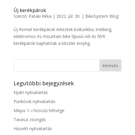
Új kerékpárok
Szerző:
Pataki Réka
|
2022. júl. 30.
|
BikeSystem Blog
Új Romet kerékpárok érkeztek boltunkba, trekking,
elektromos és mountain bike típusú női és férfi
kerékpárok kaphatóak a készlet erejéig.
Legutóbbi bejegyzések
Nyári nyitvatartás
Pünkösdi nyitvatartás
Május 1.-i hosszú hétvége
Tavaszi zsongás
Húsvéti nyitvatartás