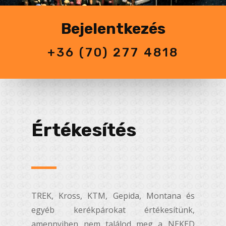
Bejelentkezés
+36 (70) 277 4818
Értékesítés
TREK, Kross, KTM, Gepida, Montana és
egyéb kerékpárokat értékesítünk,
amennyiben nem találod meg a NEKED