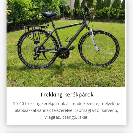
Trekking kerékpárok
50-60 trekking kerékpárunk áll rendelkezésre, melyek az
alábbiakkal vannak felszerelve: csomagtartó, sárvédő,
világítás, csengő, lakat.