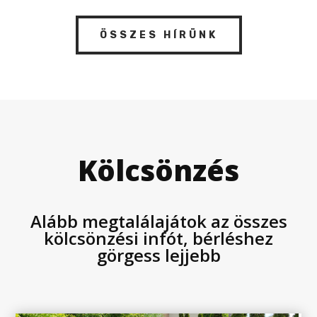
ÖSSZES HÍRÜNK
Kölcsönzés
Alább megtalálajátok az összes
kölcsönzési infót, bérléshez
görgess lejjebb