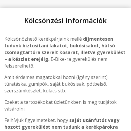
Kölcsönzési információk
Kölcsönözhető kerékpárjaink mellé
díjmentesen
tudunk biztosítani lakatot, bukósisakot, hátsó
csomagtartóra szerelt kosarat, illetve gyerekülést
– a készlet erejéig.
E-Bike-ra gyerekülés nem
felszerelhető.
Amit érdemes magatokkal hozni (igény szerint):
túratáska, gumipók, saját bukósisak, pótbelső,
szerszámkészlet, kulacs stb.
Ezeket a tartozékokat üzletünkben is meg tudjátok
vásárolni.
Felhívjuk figyelmeteket, hogy
saját utánfutót vagy
hozott gyerekülést nem tudunk a kerékpárokra