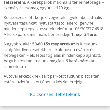
felszerelni.
A kerékpárok maximális terhelhetősége –
személy és csomag együtt –
120 kg.
Kölcsönzés előtt kérjük, vegyétek figyelembe aktuális
nyitvatartásunkat, nyitvatartástól eltérő igénynél
mindenképp egyeztessetek telefonon: 06/70/277 4818
A kerékpárok minimális bérlési ideje
1 nap=24 óra.
Nagyobb, akár
50-60 fős csoportokat
is ki tudunk
szolgálni. Ilyen esetekben – különösen nyáron és
hétvégéken – előzetes foglalás mindenképp ajánlott,
hogy biztosítani tudjunk megfelelő kerékpárokat
számotokra.
Autóval érkezőknek zárt parkolót tudunk biztosítani
estére üzletünk kertjében a készlet erejéig.
Kölcsönzési feltételeink