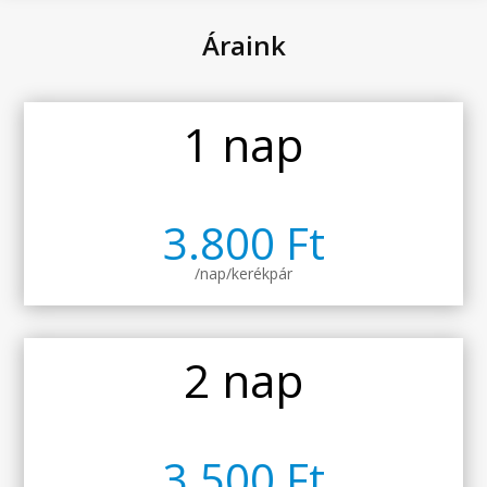
Áraink
1 nap
3.800 Ft
/nap/kerékpár
2 nap
3.500 Ft