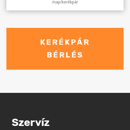
/nap/kerékpár
KERÉKPÁR
BÉRLÉS
Szervíz