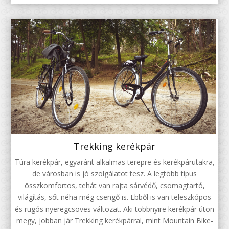
Trekking kerékpár
Túra kerékpár, egyaránt alkalmas terepre és kerékpárutakra,
de városban is jó szolgálatot tesz. A legtöbb típus
összkomfortos, tehát van rajta sárvédő, csomagtartó,
világítás, sőt néha még csengő is. Ebből is van teleszkópos
és rugós nyeregcsöves változat. Aki többnyire kerékpár úton
megy, jobban jár Trekking kerékpárral, mint Mountain Bike-