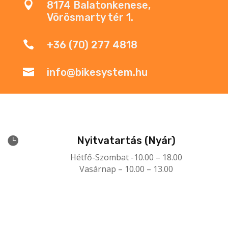

8174 Balatonkenese,
Vörösmarty tér 1.

+36 (70) 277 4818

info@bikesystem.hu

Nyitvatartás (Nyár)
Hétfő-Szombat -10.00 – 18.00
Vasárnap – 10.00 – 13.00